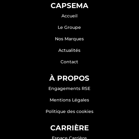
CAPSEMA
Accueil
Le Groupe
Communiqué de presse – Semaphors
Nos Marques
prend la suite de l’activité médicale
d’Infoduo
Actualités
25 Sep 2025
Contact
Semaphors prend la suite de l’activité
médicale...
À PROPOS
lire plus
Engagements RSE
Mentions Légales
Politique des cookies
CARRIÈRE
Espace Carrière