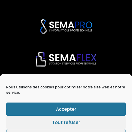
Nous utilisons des cookies pour optimiser notre site web et notre
service.
Capsema regroupe Semaphors,
Semapro et Semaflex
Accepter
Tout refuser
COPYRIGHT ©2024 CAPSEMA – TOUS DROITS RÉSERVÉS